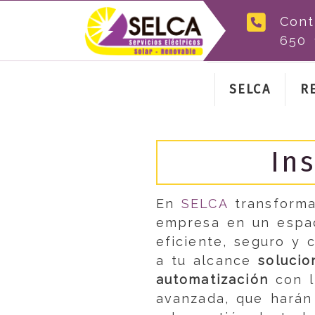
Cont
650 
SELCA
R
In
En
SELCA
transforma
empresa en un espac
eficiente, seguro y
a tu alcance
soluci
automatización
con l
avanzada, que harán 