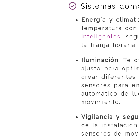
Sistemas domó
Energía y climati
temperatura co
inteligentes
, seg
la franja horaria
Iluminación.
Te o
ajuste para opti
crear diferentes
sensores para e
automático de lu
movimiento.
Vigilancia y segu
de la instalació
sensores de movi