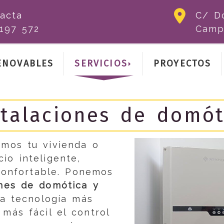
acta
C/ D
197 572
Camp
ENOVABLES
SERVICIOS
PROYECTOS
stalaciones de domót
mos tu vivienda o
io inteligente,
 confortable. Ponemos
ones de domótica y
a tecnología más
más fácil el control