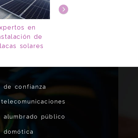
xpertos en
nstalación de
lacas solares
s de confianza
 telecomunicaciones
e alumbrado público
e domótica