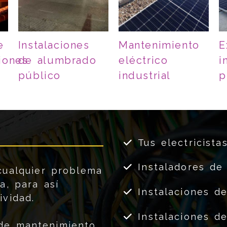
e
Instalaciones
Mantenimiento
E
iones
de alumbrado
eléctrico
i
público
industrial
p
Tus electricista
Instaladores de
cualquier problema
a, para así
Instalaciones d
ividad.
Instalaciones d
 de mantenimiento