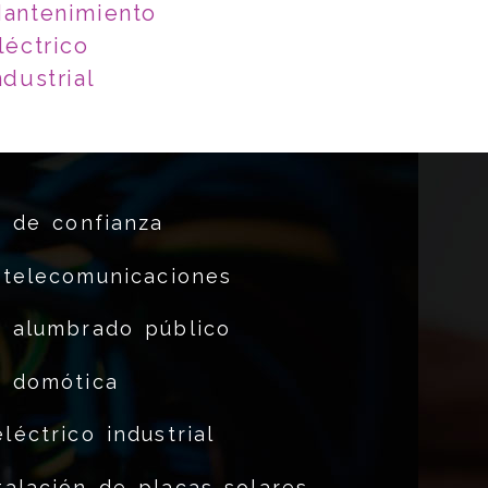
antenimiento
léctrico
ndustrial
s de confianza
 telecomunicaciones
e alumbrado público
e domótica
éctrico industrial
alación de placas solares