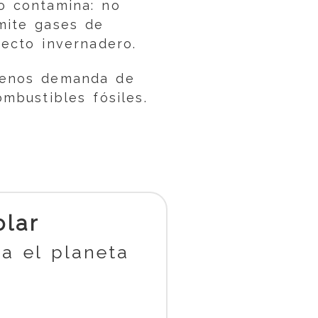
o contamina: no
mite gases de
fecto invernadero.
enos demanda de
ombustibles fósiles.
lar
ra el planeta