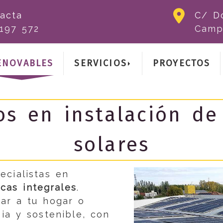
acta
C/ D
197 572
Camp
ENOVABLES
SERVICIOS
PROYECTOS
os en instalación de
solares
cialistas en
icas integrales
.
var a tu hogar o
ia y sostenible, con