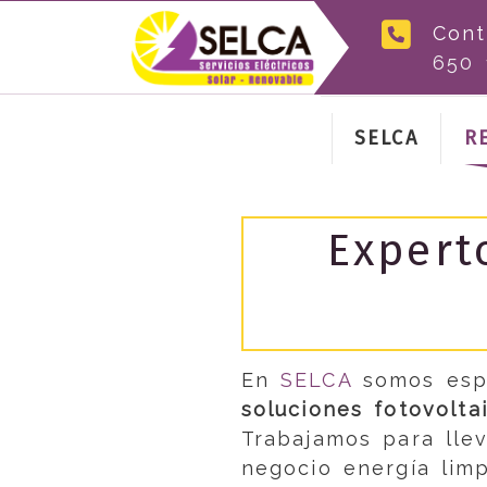
Cont
650 
SELCA
R
Expert
En
SELCA
somos espe
soluciones fotovolta
Trabajamos para lle
negocio energía limp