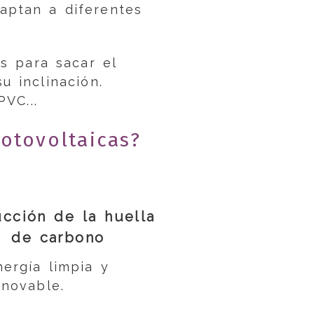
daptan a diferentes
s para sacar el
u inclinación.
VC...
otovoltaicas?
cción de la huella
de carbono
nergía limpia y
enovable.