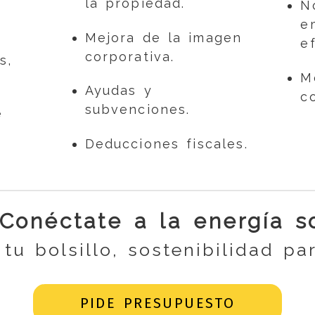
la propiedad.
N
e
e
Mejora de la imagen
e
corporativa.
s,
M
Ayudas y
c
subvenciones.
e
Deducciones fiscales.
Conéctate a la energía so
tu bolsillo, sostenibilidad pa
PIDE PRESUPUESTO