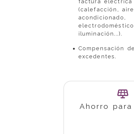
factura eléctrica
(calefacción, air
acondicionado,
electrodoméstico
iluminación...).
Compensación d
excedentes.
Ahorro para 