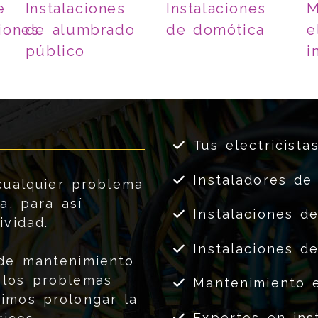
e
Instalaciones
Instalaciones
M
iones
de alumbrado
de domótica
e
público
i
Tus electricista
Instaladores de
cualquier problema
a, para así
Instalaciones d
ividad.
Instalaciones d
 de mantenimiento
 los problemas
Mantenimiento el
imos prolongar la
Expertos en inst